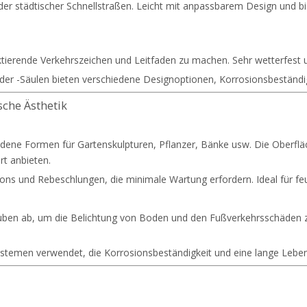
 oder städtischer Schnellstraßen. Leicht mit anpassbarem Design und 
ktierende Verkehrszeichen und Leitfaden zu machen. Sehr wetterfest 
der -Säulen bieten verschiedene Designoptionen, Korrosionsbeständi
sche Ästhetik
iedene Formen für Gartenskulpturen, Pflanzer, Bänke usw. Die Ober
rt anbieten.
illons und Rebeschlungen, die minimale Wartung erfordern. Ideal für f
uben ab, um die Belichtung von Boden und den Fußverkehrsschäden zu 
stemen verwendet, die Korrosionsbeständigkeit und eine lange Leben