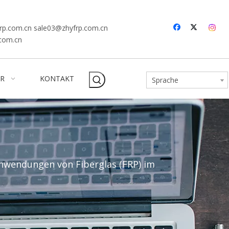
rp.com.cn
sale03@zhyfrp.com.cn
.com.cn
R
KONTAKT
Sprache
nwendungen von Fiberglas (FRP) im