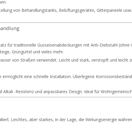
hen.
erstellung von Behandlungstanks, Belüftungsgeräten, Gitterpaneele us
handlung
rsatz für traditionelle Gusseisenabdeckungen mit Anti-Diebstahl (ohne
eige, Grüngürtel und vieles mehr.
ser von Straßen verwendet. Leicht und stark, verstopft und leicht z
ermöglicht eine schnelle Installation. Überlegene Korrosionsbeständi
d Alkali -Resistenz und anpassbares Design. Ideal für Wohngemeinscha
lliert. Leichtes, aber starkes, in der Lage, die Wirkungsenergie wäh