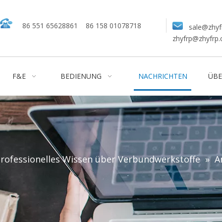
86 551 65628861
86 158 01078718
sale@zhyf
zhyfrp@zhyfrp
F&E
BEDIENUNG
NACHRICHTEN
ÜBE
rofessionelles Wissen über Verbundwerkstoffe
»
A