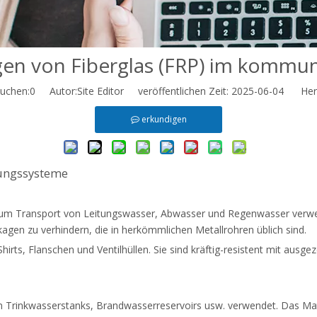
n von Fiberglas (FRP) im kommun
uchen:
0
Autor:Site Editor veröffentlichen Zeit: 2025-06-04 Herk
erkundigen
rungssysteme
zum Transport von Leitungswasser, Abwasser und Regenwasser verwe
gen zu verhindern, die in herkömmlichen Metallrohren üblich sind.
 -Shirts, Flanschen und Ventilhüllen. Sie sind kräftig-resistent mit aus
on Trinkwasserstanks, Brandwasserreservoirs usw. verwendet. Das Mat