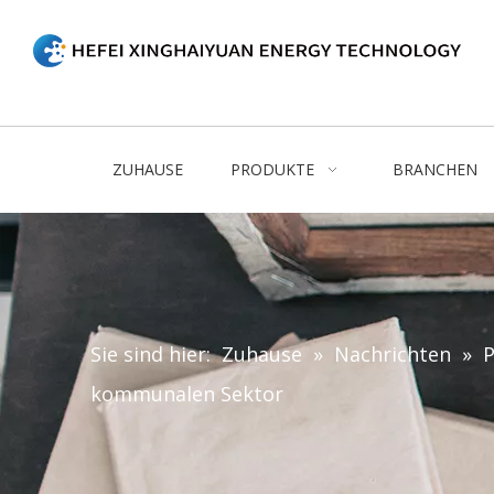
ZUHAUSE
PRODUKTE
BRANCHEN
Sie sind hier:
Zuhause
»
Nachrichten
»
P
kommunalen Sektor