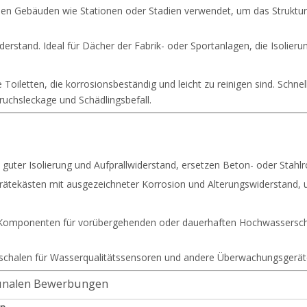
en Gebäuden wie Stationen oder Stadien verwendet, um das Strukturge
erstand. Ideal für Dächer der Fabrik- oder Sportanlagen, die Isolier
 Toiletten, die korrosionsbeständig und leicht zu reinigen sind. Schne
uchsleckage und Schädlingsbefall.
t guter Isolierung und Aufprallwiderstand, ersetzen Beton- oder Stahlr
rätekästen mit ausgezeichneter Korrosion und Alterungswiderstand, u
e Komponenten für vorübergehenden oder dauerhaften Hochwasserschu
zschalen für Wasserqualitätssensoren und andere Überwachungsgeräte
unalen Bewerbungen