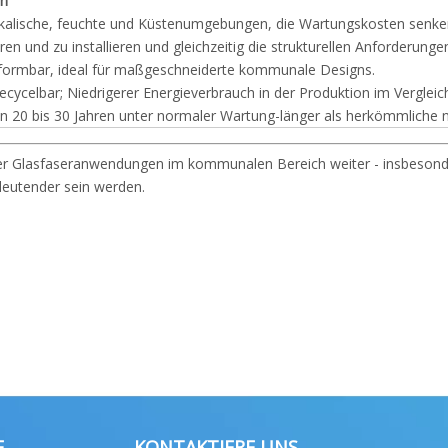
en
alkalische, feuchte und Küstenumgebungen, die Wartungskosten senke
ren und zu installieren und gleichzeitig die strukturellen Anforderungen
formbar, ideal für maßgeschneiderte kommunale Designs.
recycelbar; Niedrigerer Energieverbrauch in der Produktion im Vergleic
 20 bis 30 Jahren unter normaler Wartung-länger als herkömmliche ni
er Glasfaseranwendungen im kommunalen Bereich weiter - insbesonder
deutender sein werden.
E
KONTAKTIERE UNS