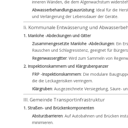
inneren Wänden, die dem Algenwachstum widerste
Abwasserbehandlungsausrüstung
: Ideal für die H
und Verlängerung der Lebensdauer der Geräte.
Ii. Kommunale Entwässerung und Abwasserbe
1. Manlohe -Abdeckungen und Gitter
Zusammengesetzte Manlohe -Abdeckungen
: Ein E
Rauschen und Schlagresistenz, geeignet für Bürgerst
Regenwassergitter
: Wird zum Sammeln von Regenwas
2. Inspektionskammern und Klärgrubenpanzer
FRP -Inspektionskammern
: Die modulare Baugruppe 
die die Leckagerisiken verringern.
Klärgruben
: Ausgezeichnete Versiegelung, Säure- un
III. Gemeinde Transportinfrastruktur
1. Straßen- und Brückenkomponenten
Absturzbarrieren
: Auf Autobahnen und Brücken insta
minimieren.