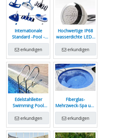
Internationale
Hochwertige IP68
Standard -Pool -
wasserdichte LED -
Werkzeuge zu
Pool -Licht -Multi -
Accessoires
Farb -Wechseln
erkundigen
erkundigen
Wesentliche Geräte
für Schwimmbad
und Pools aus
Glasfaser
Edelstahlleiter
Fiberglas-
Swimming Pool
Mehrzweck-Spa und
Leiter Pools
Pool, unterirdisches
Schwerdetail-
Modell
erkundigen
erkundigen
Aluminium-Pool-
Leiter