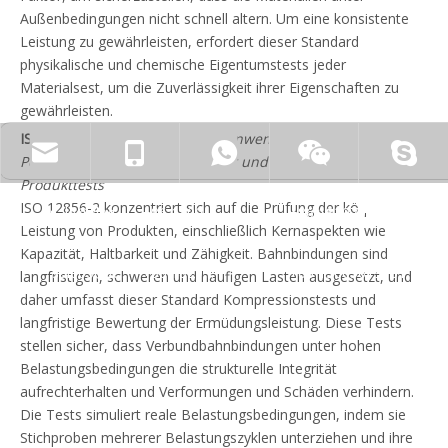
Außenbedingungen nicht schnell altern. Um eine konsistente
Leistung zu gewährleisten, erfordert dieser Standard
physikalische und chemische Eigentumstests jeder
Materialsest, um die Zuverlässigkeit ihrer Eigenschaften zu
gewährleisten.
ISO 12856-2: 2020
–
Eisenbahnanwendungen -
zhyfrp@zhyfrp.com.cn
+86 15801078718
+86 15005619161
Polymerverbundschläfer, Träger und Getriebe - Teil 2:
Produkttests
ISO 12856-2 konzentriert sich auf die Prüfung der körperlichen
sale@zhyfrp.com.cn
+86 15005619161
+86 18297984288
Leistung von Produkten, einschließlich Kernaspekten wie
Kapazität, Haltbarkeit und Zähigkeit. Bahnbindungen sind
sale03@zhyfrp.com.cn
+86 18297984288
+86 15005619161
langfristigen, schweren und häufigen Lasten ausgesetzt, und
daher umfasst dieser Standard Kompressionstests und
langfristige Bewertung der Ermüdungsleistung. Diese Tests
stellen sicher, dass Verbundbahnbindungen unter hohen
Belastungsbedingungen die strukturelle Integrität
aufrechterhalten und Verformungen und Schäden verhindern.
Die Tests simuliert reale Belastungsbedingungen, indem sie
Stichproben mehrerer Belastungszyklen unterziehen und ihre