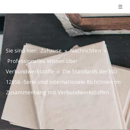
Sie sind hier:
Zuhause
»
Nachrichten
»
Professionelles Wissen über
Verbundwerkstoffe
»
Die Standards der ISO
12856 -Serie sind internationale Richtlinien im
Zusammenhang mit Verbundwerkstoffen