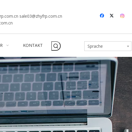
rp.com.cn
sale03@zhyfrp.com.cn
.com.cn
R
KONTAKT
Sprache