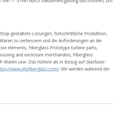
und 1 min ～ 3 min durch Vakuumentgasung durchführen, um
-Stop-gestaltete Lösungen, fortschrittliche Produktion,
Waren zu verbessern und die Anforderungen an die
ve elements, Fiberglass Prototype turbine parts,
housing and enclosure merchandise, Fiberglass
P-Waren usw. Das höhere als in Bezug auf Glasfaser-
ttps://www.xhyfiberglass.com/
. Wir werden während der