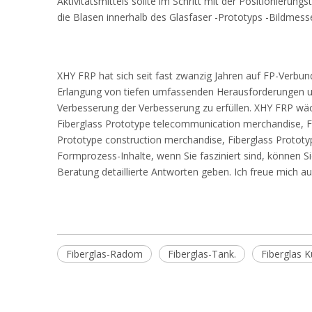
Aktivitätsmittels sollte im Schritt mit der Positionie
die Blasen innerhalb des Glasfaser -Prototyps -Bildmes
XHY FRP hat sich seit fast zwanzig Jahren auf FP-Verbundw
Erlangung von tiefen umfassenden Herausforderungen u
Verbesserung der Verbesserung zu erfüllen. XHY FRP wäch
Fiberglass Prototype telecommunication merchandise, Fi
Prototype construction merchandise, Fiberglass Protot
Formprozess-Inhalte, wenn Sie fasziniert sind, können Si
Beratung detaillierte Antworten geben. Ich freue mich 
Fiberglas-Radom
Fiberglas-Tank.
Fiberglas 