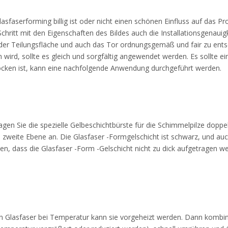
asfaserforming billig ist oder nicht einen schönen Einfluss auf das
Schritt mit den Eigenschaften des Bildes auch die Installationsgenau
n der Teilungsfläche und auch das Tor ordnungsgemäß und fair zu ents
 wird, sollte es gleich und sorgfältig angewendet werden. Es sollte 
cken ist, kann eine nachfolgende Anwendung durchgeführt werden.
agen Sie die spezielle Gelbeschichtbürste für die Schimmelpilze doppel
e zweite Ebene an. Die Glasfaser -Formgelschicht ist schwarz, und auc
en, dass die Glasfaser -Form -Gelschicht nicht zu dick aufgetragen 
Glasfaser bei Temperatur kann sie vorgeheizt werden. Dann kombinie