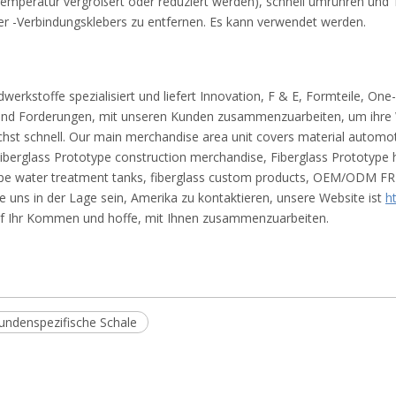
rungstemperatur vergrößert oder reduziert werden), schnell umrühren 
ser -Verbindungsklebers zu entfernen. Es kann verwendet werden.
erkstoffe spezialisiert und liefert Innovation, F & E, Formteile, One
nd Forderungen, mit unseren Kunden zusammenzuarbeiten, um ihre 
st schnell. Our main merchandise area unit covers material automoti
berglass Prototype construction merchandise, Fiberglass Prototype 
ype water treatment tanks, fiberglass custom products, OEM/ODM FR
e uns in der Lage sein, Amerika zu kontaktieren, unsere Website ist
h
auf Ihr Kommen und hoffe, mit Ihnen zusammenzuarbeiten.
Kundenspezifische Schale