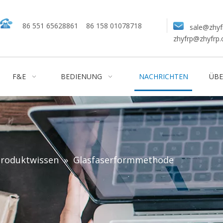
86 551 65628861
86 158 01078718
sale@zhyf
zhyfrp@zhyfrp
F&E
BEDIENUNG
NACHRICHTEN
ÜBE
roduktwissen
»
Glasfaserformmethode