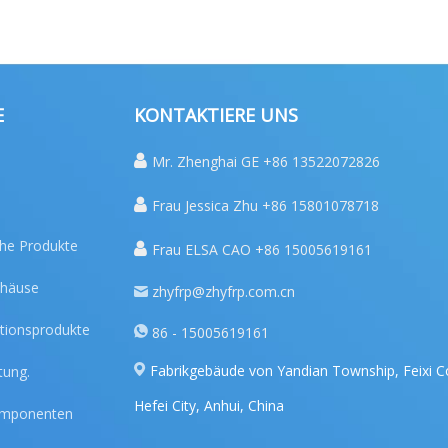
E
KONTAKTIERE UNS

Mr. Zhenghai GE +86 13522072826

Frau Jessica Zhu +86 15801078718
che Produkte

Frau ELSA CAO +86 15005619161
ehäuse
zhyfrp@zhyfrp.com.cn
tionsprodukte
86 - 15005619161
Fabrikgebäude von Yandian Township, Feixi C
tung.
Hefei City, Anhui, China
komponenten