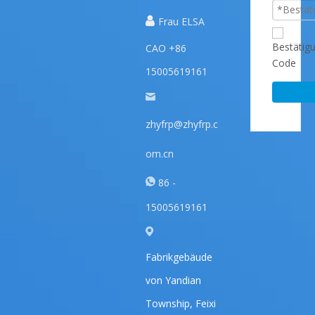

Frau ELSA
CAO +86
15005619161
zhyfrp@zhyfrp.c
om.cn
86 -
15005619161
Fabrikgebäude
von Yandian
Township, Feixi