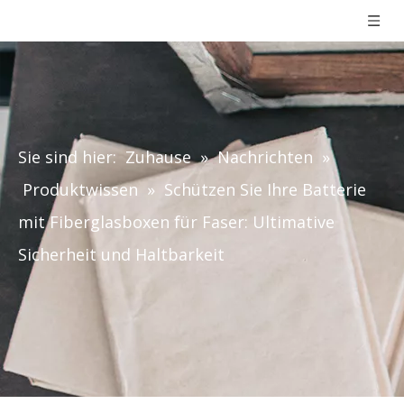
Sie sind hier:
Zuhause
»
Nachrichten
»
Produktwissen
»
Schützen Sie Ihre Batterie
mit Fiberglasboxen für Faser: Ultimative
Sicherheit und Haltbarkeit