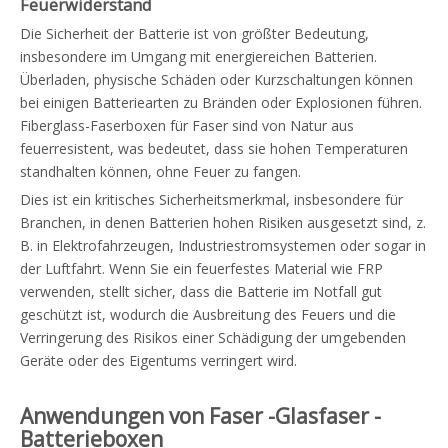
Feuerwiderstand
sale03@zhyfrp.com.cn
+86 18297984288
+86 15005619161
Die Sicherheit der Batterie ist von größter Bedeutung,
insbesondere im Umgang mit energiereichen Batterien.
Überladen, physische Schäden oder Kurzschaltungen können
bei einigen Batteriearten zu Bränden oder Explosionen führen.
Fiberglass-Faserboxen für Faser sind von Natur aus
feuerresistent, was bedeutet, dass sie hohen Temperaturen
standhalten können, ohne Feuer zu fangen.
Dies ist ein kritisches Sicherheitsmerkmal, insbesondere für
Branchen, in denen Batterien hohen Risiken ausgesetzt sind, z.
B. in Elektrofahrzeugen, Industriestromsystemen oder sogar in
der Luftfahrt. Wenn Sie ein feuerfestes Material wie FRP
verwenden, stellt sicher, dass die Batterie im Notfall gut
geschützt ist, wodurch die Ausbreitung des Feuers und die
Verringerung des Risikos einer Schädigung der umgebenden
Geräte oder des Eigentums verringert wird.
Anwendungen von Faser -Glasfaser -
Batterieboxen