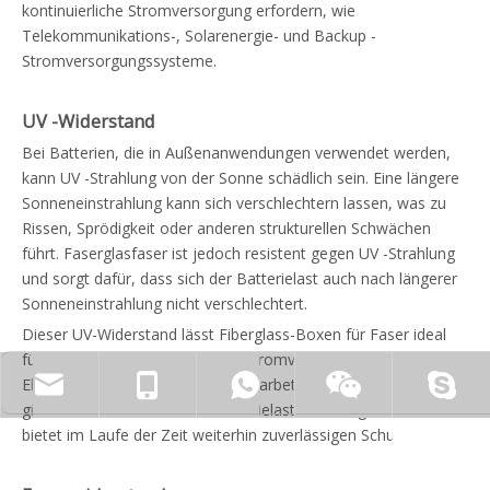
kontinuierliche Stromversorgung erfordern, wie
Telekommunikations-, Solarenergie- und Backup -
Stromversorgungssysteme.
UV -Widerstand
Bei Batterien, die in Außenanwendungen verwendet werden,
kann UV -Strahlung von der Sonne schädlich sein. Eine längere
Sonneneinstrahlung kann sich verschlechtern lassen, was zu
Rissen, Sprödigkeit oder anderen strukturellen Schwächen
führt. Faserglasfaser ist jedoch resistent gegen UV -Strahlung
und sorgt dafür, dass sich der Batterielast auch nach längerer
Sonneneinstrahlung nicht verschlechtert.
Dieser UV-Widerstand lässt Fiberglass-Boxen für Faser ideal
für den Außenlager für Backup-Stromversorgungssysteme,
Elektrofahrzeugbatterien oder solarbetriebene Anwendungen
zhyfrp@zhyfrp.com.cn
+86 15801078718
+86 15005619161
gilt. Mit der FRP behält der Batterielast ihre Integrität und
bietet im Laufe der Zeit weiterhin zuverlässigen Schutz.
sale@zhyfrp.com.cn
+86 15005619161
+86 18297984288