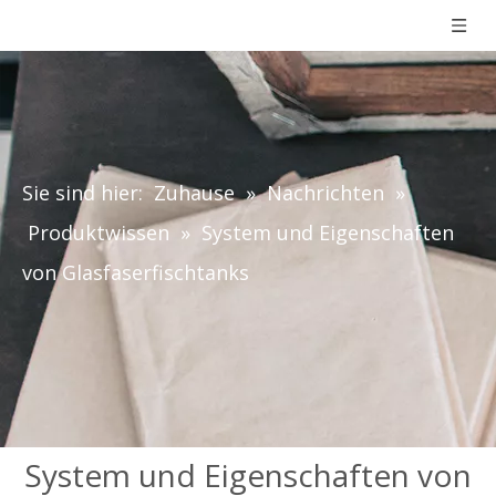
Sie sind hier:
Zuhause
»
Nachrichten
»
Produktwissen
»
System und Eigenschaften
von Glasfaserfischtanks
System und Eigenschaften von