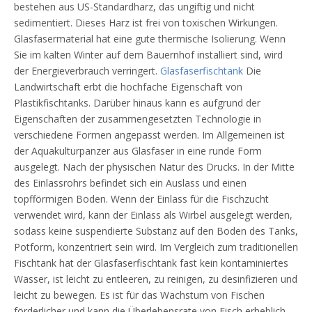
bestehen aus US-Standardharz, das ungiftig und nicht
sedimentiert. Dieses Harz ist frei von toxischen Wirkungen.
Glasfasermaterial hat eine gute thermische Isolierung. Wenn
Sie im kalten Winter auf dem Bauernhof installiert sind, wird
der Energieverbrauch verringert.
Glasfaserfischtank
Die
Landwirtschaft erbt die hochfache Eigenschaft von
Plastikfischtanks. Darüber hinaus kann es aufgrund der
Eigenschaften der zusammengesetzten Technologie in
verschiedene Formen angepasst werden. Im Allgemeinen ist
der Aquakulturpanzer aus Glasfaser in eine runde Form
ausgelegt. Nach der physischen Natur des Drucks. In der Mitte
des Einlassrohrs befindet sich ein Auslass und einen
topfförmigen Boden. Wenn der Einlass für die Fischzucht
verwendet wird, kann der Einlass als Wirbel ausgelegt werden,
sodass keine suspendierte Substanz auf den Boden des Tanks,
Potform, konzentriert sein wird. Im Vergleich zum traditionellen
Fischtank hat der Glasfaserfischtank fast kein kontaminiertes
Wasser, ist leicht zu entleeren, zu reinigen, zu desinfizieren und
leicht zu bewegen. Es ist für das Wachstum von Fischen
förderlicher und kann die Überlebensrate von Fisch erheblich