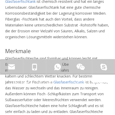
Glasfaserfischtank
ist chemisch resistent und hat ein langes
Lebensdauer. Glasfaserfischtank hat eine gute chemische
Korrosionsbeständigkeit bei der Lagerung korrosiver Medien.
Fiberglas -Fischtank hat auch den Vorteil, dass andere
Materialien keine unterschiedlichen Substrat -Rohstoffe haben,
die der Erosion einer Vielzahl von Säuren, Alkalis, Salzen und
organischen Lösungsmitteln widerstehen können.
Merkmale
Glasfaserfischteiche sind formbar und können leicht mit
Einlässen und Auslässen und dem Überlauf oben oder unten
zhyfrp@zhyfrp.com.cn
+86 15801078718
+86 15005619161
installiert werden. Es ist weniger wahrscheinlich, dass sie bei
kaltem und schlechtem Wetter knacken. Für bestimmte
Jahreszeiten für Fischarten a
Glasfaserfischtank
ist bequemer,
sale@zhyfrp.com.cn
+86 15005619161
+86 18297984288
das Wasser zu wechseln und das Innenraum zu reinigen.
Außerdem können Fisch -Schlupfkästen zum Transport von
sale03@zhyfrp.com.cn
+86 18297984288
+86 15005619161
Süßwasserfutter oder Meeresfrüchten verwendet werden.
Glasfaserfischteiche haben eine hohe Schlagkraft und es ist
sehr einfach zu laden und zu entladen. Glasfaserfischteiche