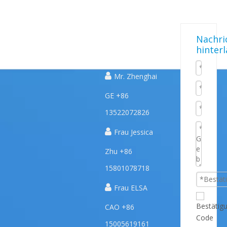
Schnelle
UNSERE
KONTAKTIERE
Nachri
hinter
PRODUKTE
UNS
Links

Mr. Zhenghai
GE +86
13522072826

Frau Jessica
Zhu +86
15801078718

Frau ELSA
CAO +86
15005619161