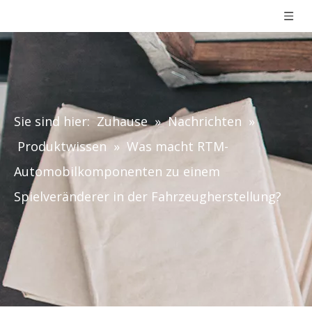
Sie sind hier:
Zuhause
»
Nachrichten
»
Produktwissen
»
Was macht RTM-
Automobilkomponenten zu einem
Spielveränderer in der Fahrzeugherstellung?