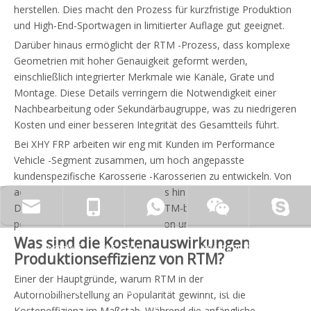
herstellen. Dies macht den Prozess für kurzfristige Produktion
und High-End-Sportwagen in limitierter Auflage gut geeignet.
Darüber hinaus ermöglicht der RTM -Prozess, dass komplexe
Geometrien mit hoher Genauigkeit geformt werden,
einschließlich integrierter Merkmale wie Kanäle, Grate und
Montage. Diese Details verringern die Notwendigkeit einer
Nachbearbeitung oder Sekundärbaugruppe, was zu niedrigeren
Kosten und einer besseren Integrität des Gesamtteils führt.
Bei XHY FRP arbeiten wir eng mit Kunden im Performance
Vehicle -Segment zusammen, um hoch angepasste
kundenspezifische Karosserie -Karosserien zu entwickeln. Von
aerodynamischen Stoßstangen bis hin zu leichten
zhyfrp@zhyfrp.com.cn
+86 15801078718
+86 15005619161
Dachmodulen schließen unsere RTM-basierten Teile die
perfekte Balance zwischen Funktion und Form.
Was sind die Kostenauswirkungen und
sale@zhyfrp.com.cn
+86 15005619161
+86 18297984288
Produktionseffizienz von RTM?
Einer der Hauptgründe, warum RTM in der
sale03@zhyfrp.com.cn
+86 18297984288
+86 15005619161
Automobilherstellung an Popularität gewinnt, ist die
Kosteneffizienz im Maßstab. Während die anfängliche