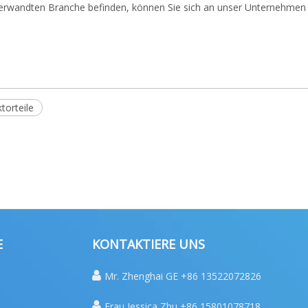
erwandten Branche befinden, können Sie sich an unser Unternehmen
torteile
E
KONTAKTIERE UNS

Mr. Zhenghai GE +86 13522072826

Frau Jessica Zhu +86 15801078718