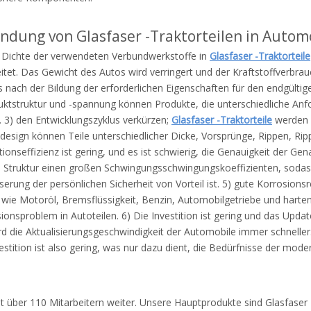
ndung von Glasfaser -Traktorteilen in Autom
 Dichte der verwendeten Verbundwerkstoffe in
Glasfaser -Traktorteile
tet. Das Gewicht des Autos wird verringert und der Kraftstoffverbrauc
 nach der Bildung der erforderlichen Eigenschaften für den endgültigen
uktstruktur und -spannung können Produkte, die unterschiedliche Anf
. 3) den Entwicklungszyklus verkürzen;
Glasfaser -Traktorteile
werden o
sign können Teile unterschiedlicher Dicke, Vorsprünge, Rippen, Rippe
onseffizienz ist gering, und es ist schwierig, die Genauigkeit der Gena
igen Struktur einen großen Schwingungsschwingungskoeffizienten, sod
ng der persönlichen Sicherheit von Vorteil ist. 5) gute Korrosionsr
n wie Motoröl, Bremsflüssigkeit, Benzin, Automobilgetriebe und har
ionsproblem in Autoteilen. 6) Die Investition ist gering und das Updat
wird die Aktualisierungsgeschwindigkeit der Automobile immer schnelle
stition ist also gering, was nur dazu dient, die Bedürfnisse der moder
t über 110 Mitarbeitern weiter. Unsere Hauptprodukte sind Glasfaser