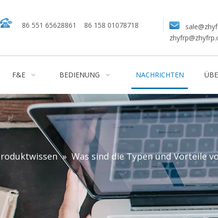
86 551 65628861
86 158 01078718
sale@zhyf
zhyfrp@zhyfrp
F&E
BEDIENUNG
NACHRICHTEN
ÜBE
roduktwissen
»
Was sind die Typen und Vorteile vo