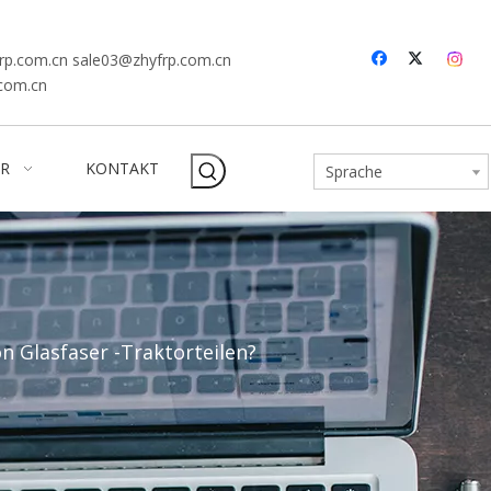
rp.com.cn
sale03@zhyfrp.com.cn
.com.cn
R
KONTAKT
Sprache
n Glasfaser -Traktorteilen?