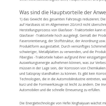
Was sind die Hauptvorteile der Anwe
1) das Gewicht des gesamten Fahrzeugs reduzieren; Die
auf Harzbasis ist im Allgemeinen 2G/cm3 nicht überschrei
Herstellungsprozess von Glasfaser -Traktorteilen kann es
Glasfaser -Traktorteile hoch ausgelegt. Gemäß der Prod
Faserorientierung, der Stoffstruktur, der Anordnung usw.
Produktform ausgestattet. Durch vernünftiges Schimmelde
schwieriger, Metallplatten zu verwenden, und die Produkti
Fiberglas -Traktorteile haben aufgrund ihrer einzigart
Auswirkungsenergie aufnehmen können, was zur Verbesseru
müssen in der Lage sein, der Korrosion von Chemikalie
und Salzspray standhalten zu können. Es gibt kein Korros
Technologien, die in die Automobilindustrie eintreten, 
kurz und die Formwerkzeuge ist leicht zu ändern. Die Inve
Automobilen und die schnelle Erneuerung zu erfüllen.
Die Energietechnologie von Hefei Xinghaiyuan wächst mi