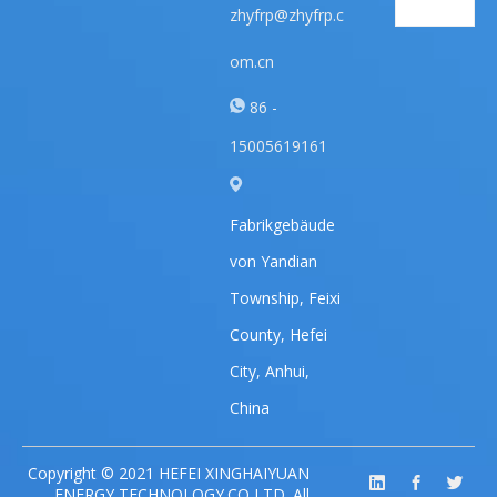
zhyfrp@zhyfrp.c
om.cn
86 -
15005619161
Fabrikgebäude
von Yandian
Township, Feixi
County, Hefei
City, Anhui,
China
Copyright © 2021 HEFEI XINGHAIYUAN
ENERGY TECHNOLOGY.CO,LTD. All