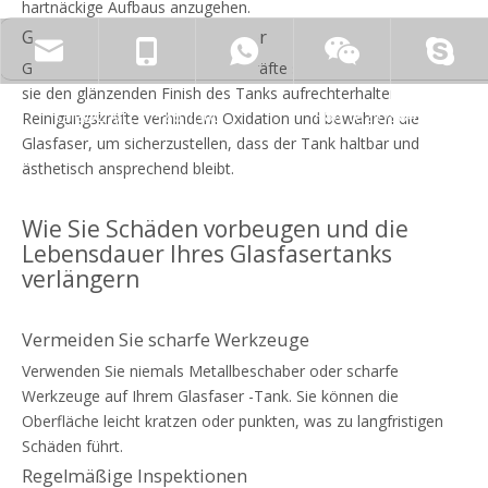
hartnäckige Aufbaus anzugehen.
Glasfaserspezifische Reiniger
zhyfrp@zhyfrp.com.cn
+86 15801078718
+86 15005619161
Glasfaserspezifische Reinigungskräfte sind so konzipiert, dass
sie den glänzenden Finish des Tanks aufrechterhalten. Diese
sale@zhyfrp.com.cn
+86 15005619161
+86 18297984288
Reinigungskräfte verhindern Oxidation und bewahren die
Glasfaser, um sicherzustellen, dass der Tank haltbar und
ästhetisch ansprechend bleibt.
sale03@zhyfrp.com.cn
+86 18297984288
+86 15005619161
Wie Sie Schäden vorbeugen und die
Lebensdauer Ihres Glasfasertanks
verlängern
Vermeiden Sie scharfe Werkzeuge
Verwenden Sie niemals Metallbeschaber oder scharfe
Werkzeuge auf Ihrem Glasfaser -Tank. Sie können die
Oberfläche leicht kratzen oder punkten, was zu langfristigen
Schäden führt.
Regelmäßige Inspektionen