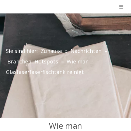
Sie sind hier:
Zuhause
»
Nachrichten
»
Branchen -Hotspots
»
Wie man
Glasfaserfaserfischtank reinigt
Wie man