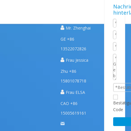
Schnelle
UNSERE
KONTAKTIERE
Nachri
hinter
PRODUKTE
UNS
Links

Mr. Zhenghai
GE +86
13522072826

Frau Jessica
Zhu +86
15801078718

Frau ELSA
CAO +86
15005619161