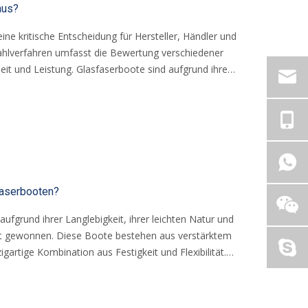
aus?
ine kritische Entscheidung für Hersteller, Händler und
ahlverfahren umfasst die Bewertung verschiedener
heit und Leistung. Glasfaserboote sind aufgrund ihrer
Korrosionsbeständigkeit besonders beliebt. Mit
gbar sind, kann es jedoch schwierig sein,
ürfnisse für bestimmte Anforderungen entspricht.
faserbooten?
ufgrund ihrer Langlebigkeit, ihrer leichten Natur und
eit gewonnen. Diese Boote bestehen aus verstärktem
igartige Kombination aus Festigkeit und Flexibilität.
it eigenen Vor- und Nachteilen. In diesem Artikel
aserbooten untersuchen und eine umfassende Analyse
ressengruppen in der Meeresindustrie bieten.