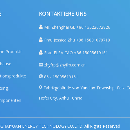
E
KONTAKTIERE UNS

Mr. Zhenghai GE +86 13522072826

Frau Jessica Zhu +86 15801078718
che Produkte

Frau ELSA CAO +86 15005619161
ehäuse
zhyfrp@zhyfrp.com.cn
tionsprodukte
86 - 15005619161
Fabrikgebäude von Yandian Township, Feixi C
tung.
Hefei City, Anhui, China
komponenten
INGHAIYUAN ENERGY TECHNOLOGY.CO,LTD. All Rights Reserved