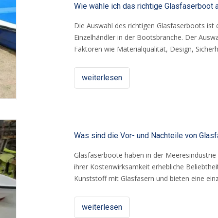
Wie wähle ich das richtige Glasfaserboot 
Die Auswahl des richtigen Glasfaserboots ist e
Einzelhändler in der Bootsbranche. Der Ausw
Faktoren wie Materialqualität, Design, Sicher
Langlebigkeit, ihrer leichten Natur und ihrer 
zahlreichen Optionen, die auf dem Markt verfü
weiterlesen
festzustellen, welches Modell die besten Bed
Was sind die Vor- und Nachteile von Glas
Glasfaserboote haben in der Meeresindustrie a
ihrer Kostenwirksamkeit erhebliche Beliebth
Kunststoff mit Glasfasern und bieten eine einz
Wie jedes Material verfügt Fiberglas jedoch m
werden wir die Vor- und Nachteile von Glasf
weiterlesen
für Hersteller, Distributoren und andere Inte