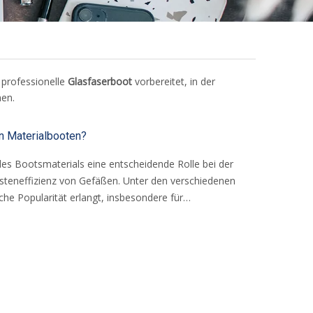
e professionelle
Glasfaserboot
vorbereitet, in der
hen.
n Materialbooten?
 des Bootsmaterials eine entscheidende Rolle bei der
steneffizienz von Gefäßen. Unter den verschiedenen
che Popularität erlangt, insbesondere für
ie Aluminium, Holz und Kohlefaser haben jedoch auch
r zielt darauf ab, einen umfassenden Vergleich von
ten zu ermöglichen und sich auf Aspekte wie
 konzentrieren.