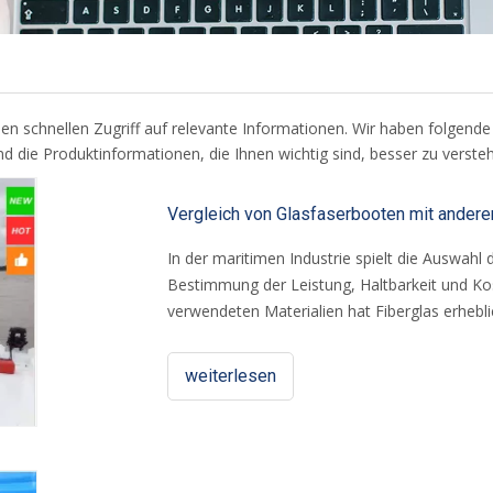
n den schnellen Zugriff auf relevante Informationen. Wir haben folgend
d die Produktinformationen, die Ihnen wichtig sind, besser zu verste
Vergleich von Glasfaserbooten mit andere
In der maritimen Industrie spielt die Auswahl
Bestimmung der Leistung, Haltbarkeit und Ko
verwendeten Materialien hat Fiberglas erhebli
Glasfaserfischerboote. Andere Materialien w
ihre eigenen Vor- und Nachteile. Dieses Papie
weiterlesen
Glasfaserbooten mit anderen materiellen Boo
Haltbarkeit, Kosten, Wartung und Leistung zu