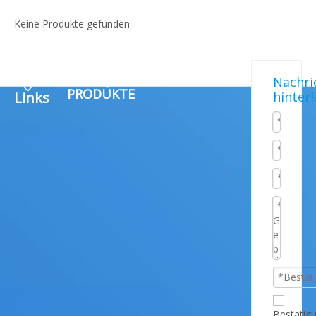
Keine Produkte gefunden
Schnelle
UNSERE
Nachri
PRODUKTE
Links
hinter