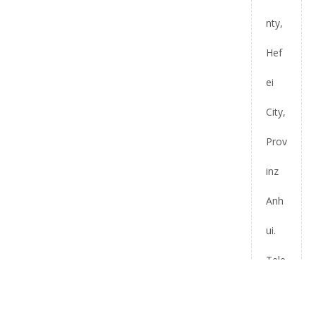
nty,
Hef
ei
City,
Prov
inz
Anh
ui.
Tele
fon: