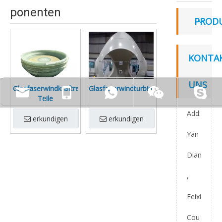
ponenten
PROD
KONTAK
UNS
Glasfaserwindkraftregenabdeckung
Glasfaserwindturbinenkomponenten
Teile
Add:
erkundigen
erkundigen
Yan
Dian
,
Feixi
Cou