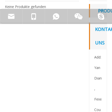
Keine Produkte gefunden
PROD
KONTAK
UNS
Add:
Yan
Dian
,
Feixi
Cou