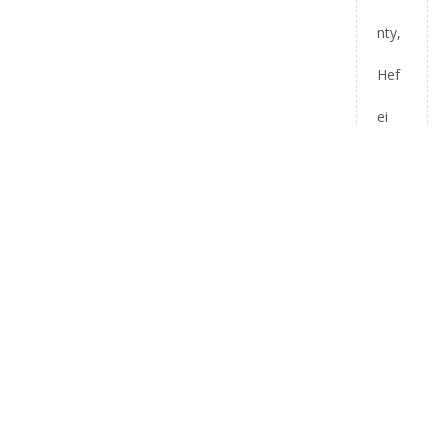
nty,
Hef
ei
City,
Prov
inz
Anh
ui.
Tele
fon: