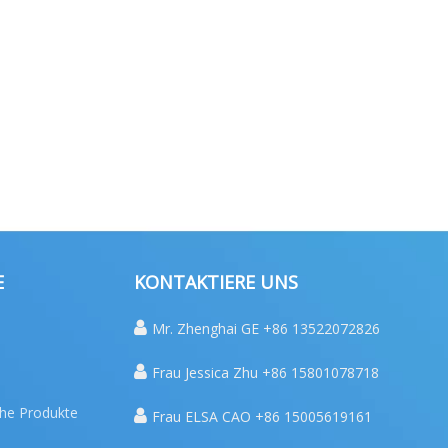
E
KONTAKTIERE UNS

Mr. Zhenghai GE +86 13522072826

Frau Jessica Zhu +86 15801078718
che Produkte

Frau ELSA CAO +86 15005619161