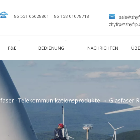
86 551 65628861
86 158 01078718
sale@zhyf
zhyfrp@zhyfrp
F&E
BEDIENUNG
NACHRICHTEN
ÜBE
sfaser -Telekommunikationsprodukte
»
Glasfaser 