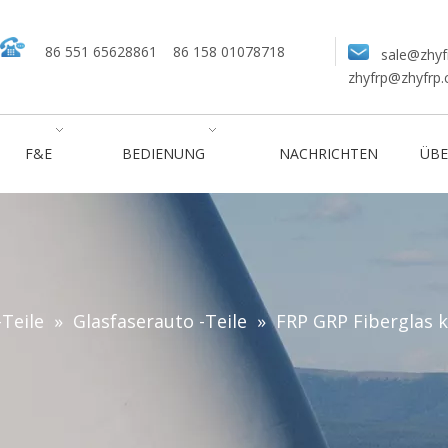
86 551 65628861
86 158 01078718
sale@zhyf
zhyfrp@zhyfrp
F&E
BEDIENUNG
NACHRICHTEN
ÜBE
-Teile
»
Glasfaserauto -Teile
»
FRP GRP Fiberglas 