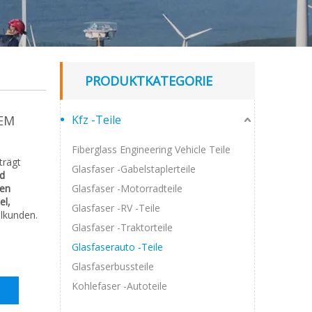
PRODUKTKATEGORIE
OEM
Kfz -Teile
Fiberglass Engineering Vehicle Teile
trägt
Glasfaser -Gabelstaplerteile
d
sen
Glasfaser -Motorradteile
el,
Glasfaser -RV -Teile
lkunden.
Glasfaser -Traktorteile
Glasfaserauto -Teile
Glasfaserbussteile
Kohlefaser -Autoteile