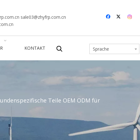
rp.com.cn
sale03@zhyfrp.com.cn
.com.cn
R
KONTAKT
Sprache
kundenspezifische Teile OEM ODM für