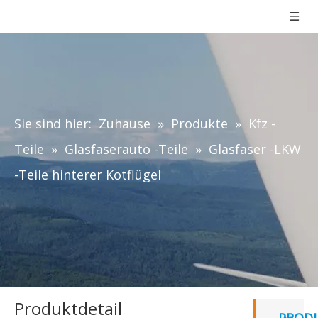
Sie sind hier:
Zuhause
»
Produkte
»
Kfz -
Teile
»
Glasfaserauto -Teile
»
Glasfaser -LKW
-Teile hinterer Kotflügel
Produktdetail