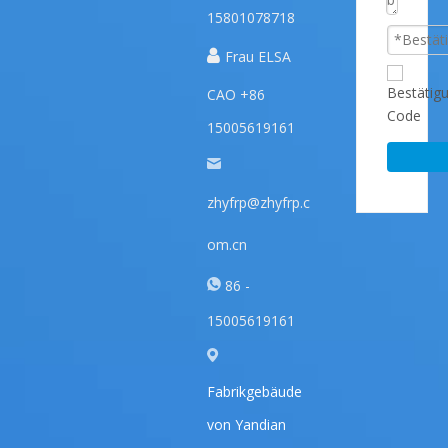
15801078718

Frau ELSA
CAO +86
15005619161
zhyfrp@zhyfrp.c
om.cn
86 -
15005619161
Fabrikgebäude
von Yandian