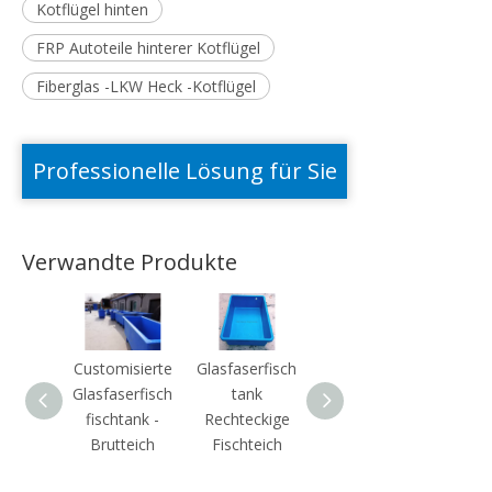
Kotflügel hinten
FRP Autoteile hinterer Kotflügel
Fiberglas -LKW Heck -Kotflügel
Professionelle Lösung für Sie
Verwandte Produkte
Customisierte
Glasfaserfisch
Fischfischtank
Glasfa
Glasfaserfisch
tank
Brütereipond
t
fischtank -
Rechteckige
Zuchtf
Brutteich
Fischteich