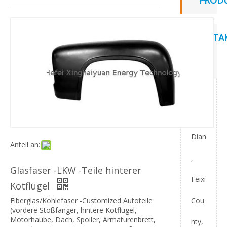
PROD
KONTAK
UNS
Add:
Yan
Dian
Anteil an:
,
Glasfaser -LKW -Teile hinterer
Feixi
Kotflügel
Cou
Fiberglas/Kohlefaser -Customized Autoteile
(vordere Stoßfänger, hintere Kotflügel,
Motorhaube, Dach, Spoiler, Armaturenbrett,
nty,