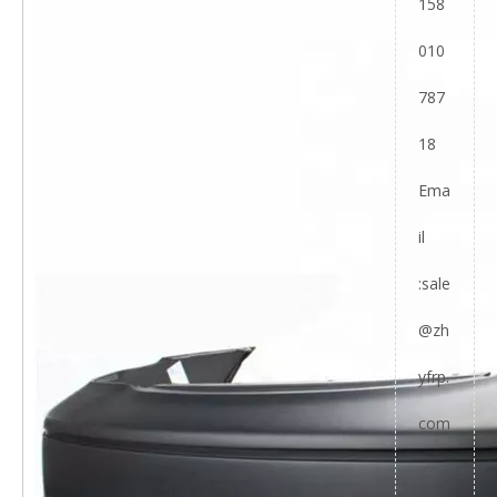
158
010
787
18
Ema
il
:
sale
@zh
yfrp.
com
.cn