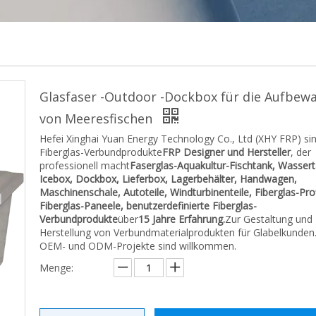
Glasfaser -Outdoor -Dockbox für die Aufbew
von Meeresfischen
Hefei Xinghai Yuan Energy Technology Co., Ltd (XHY FRP) si
Fiberglas-Verbundprodukte
FRP
Designer und Hersteller
, der
professionell macht
Faserglas-Aquakultur-Fischtank, Wassert
Icebox, Dockbox, Lieferbox, Lagerbehälter, Handwagen,
Maschinenschale, Autoteile, Windturbinenteile, Fiberglas-Prof
Fiberglas-Paneele, benutzerdefinierte Fiberglas-
Verbundprodukte
über
15 Jahre Erfahrung.
Zur Gestaltung und
Herstellung von Verbundmaterialprodukten für Glabelkunden
OEM- und ODM-Projekte sind willkommen.
Menge: