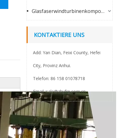
Glasfaserwindturbinenkomponenten
KONTAKTIERE UNS
Add: Yan Dian, Feixi County, Hefei
City, Provinz Anhui.
Telefon: 86 158 01078718
Email :
sale@zhyfrp.com.cn