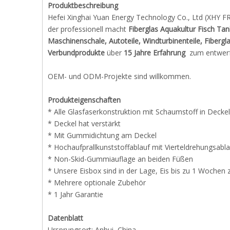
Produktbeschreibung
Hefei Xinghai Yuan Energy Technology Co., Ltd (XHY 
der professionell macht
Fiberglas Aquakultur Fisch Ta
Maschinenschale, Autoteile, Windturbinenteile, Fibergla
Verbundprodukte
über
15 Jahre Erfahrung
zum entwerfe
OEM- und ODM-Projekte sind willkommen.
Produkteigenschaften
* Alle Glasfaserkonstruktion mit Schaumstoff in Decke
* Deckel hat verstärkt
* Mit Gummidichtung am Deckel
* Hochaufprallkunststoffablauf mit Vierteldrehungsabl
* Non-Skid-Gummiauflage an beiden Füßen
* Unsere Eisbox sind in der Lage, Eis bis zu 1 Wochen 
* Mehrere optionale Zubehör
* 1 Jahr Garantie
Datenblatt
Ursprungsort: Anhui, China