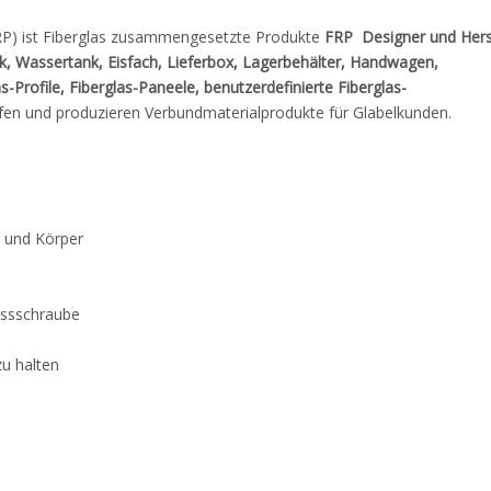
FRP) ist Fiberglas zusammengesetzte Produkte
FRP
Designer und Hers
nk, Wassertank, Eisfach, Lieferbox, Lagerbehälter, Handwagen,
s-Profile, Fiberglas-Paneele, benutzerdefinierte Fiberglas-
n und produzieren Verbundmaterialprodukte für Glabelkunden.
l und Körper
assschraube
zu halten