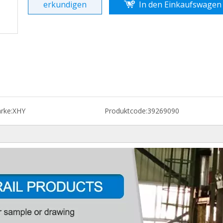
erkundigen
In den Einkaufswagen
rke:
XHY
Produktcode:
39269090