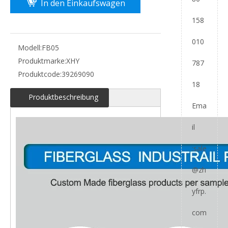
In den Einkaufswagen
158
010
Modell:
FB05
Produktmarke:
XHY
787
Produktcode:
39269090
18
Produktbeschreibung
Ema
il
:
sale
@zh
yfrp.
com