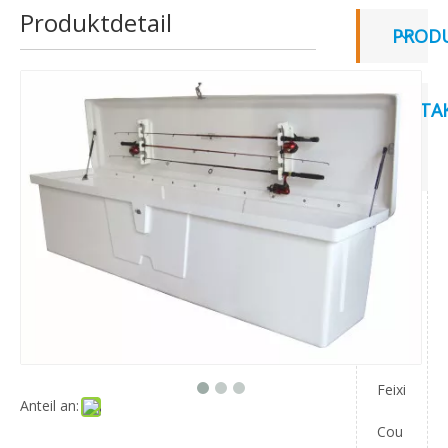
Produktdetail
PROD
KONTAK
UNS
Add:
Yan
Dian
,
Feixi
Anteil an:
Cou