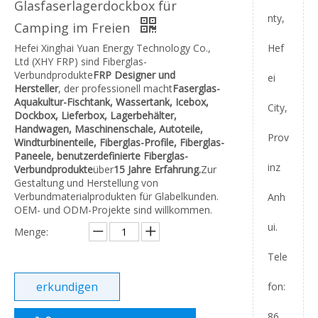
Glasfaserlagerdockbox für
nty,
Camping im Freien
Hefei Xinghai Yuan Energy Technology Co.,
Hef
Ltd (XHY FRP) sind Fiberglas-
Verbundprodukte
FRP
Designer und
ei
Hersteller
, der professionell macht
Faserglas-
Aquakultur-Fischtank, Wassertank, Icebox,
City,
Dockbox, Lieferbox, Lagerbehälter,
Handwagen, Maschinenschale, Autoteile,
Prov
Windturbinenteile, Fiberglas-Profile, Fiberglas-
Paneele, benutzerdefinierte Fiberglas-
inz
Verbundprodukte
über
15 Jahre Erfahrung.
Zur
Gestaltung und Herstellung von
Verbundmaterialprodukten für Glabelkunden.
Anh
OEM- und ODM-Projekte sind willkommen.
ui.
Menge:
Tele
erkundigen
fon:
86