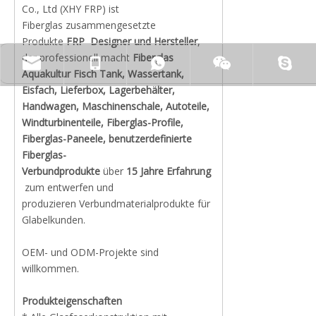
Co., Ltd (XHY FRP) ist
Fiberglas zusammengesetzte
Produkte
FRP
Designer und Hersteller
,
der professionell macht
Fiberglas
Aquakultur Fisch Tank, Wassertank,
Eisfach, Lieferbox, Lagerbehälter,
Handwagen, Maschinenschale, Autoteile,
Windturbinenteile, Fiberglas-Profile,
Fiberglas-Paneele, benutzerdefinierte
Fiberglas-
Verbundprodukte
über
15 Jahre Erfahrung
zum entwerfen und
produzieren Verbundmaterialprodukte für
Glabelkunden.
OEM- und ODM-Projekte sind
willkommen.
Produkteigenschaften