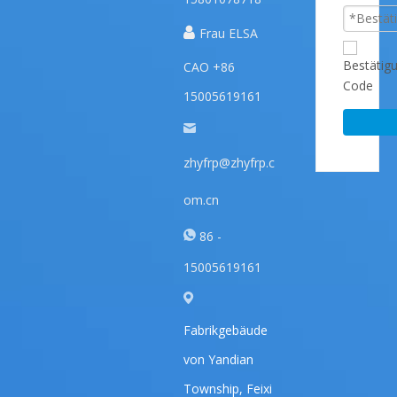

Frau ELSA
CAO +86
15005619161
zhyfrp@zhyfrp.c
om.cn
86 -
15005619161
Fabrikgebäude
von Yandian
Township, Feixi