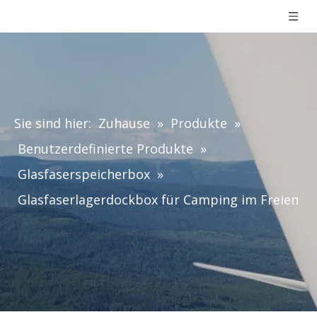
Sie sind hier:
Zuhause
»
Produkte
»
Benutzerdefinierte Produkte
»
Glasfaserspeicherbox
»
Glasfaserlagerdockbox für Camping im Freien