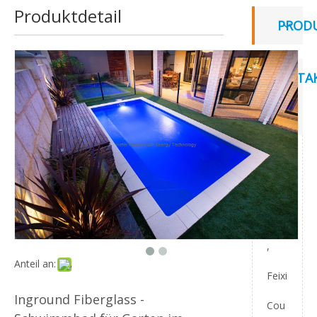
Produktdetail
PROD
KONTAK
UNS
Add:
Yan
Dian
,
Anteil an:
Feixi
Inground Fiberglass -
Cou