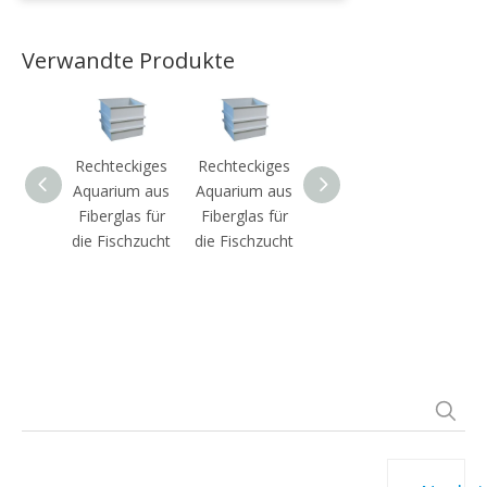
Verwandte Produkte
Rechteckiges
Rechteckiges
Fiberglas-
Recht
Aquarium aus
Aquarium aus
Aquakultur-
Tan
Fiberglas für
Fiberglas für
Aquarium
Fibe
die Fischzucht
die Fischzucht
große
Gr
Mengen
anp
UNSERE
KONTAKTIERE