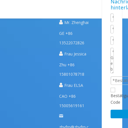
Schnelle
Nachri
hinter
PRODUKTE
UNS
Links

Mr. Zhenghai
GE +86
13522072826

Frau Jessica
Zhu +86
15801078718

Frau ELSA
CAO +86
15005619161
zhyfrp@zhyfrp.c