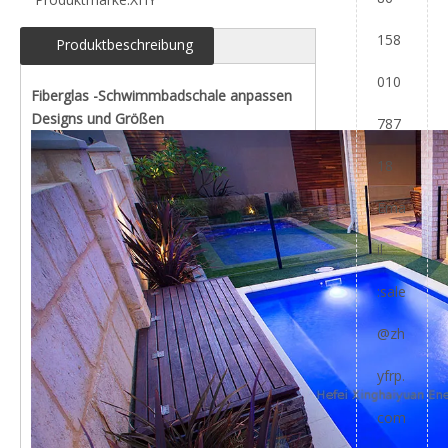
158
Produktbeschreibung
010
Fiberglas -Schwimmbadschale anpassen
Designs und Größen
787
18
Ema
il
:
sale
@zh
yfrp.
com