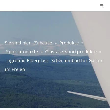
Sie sind hier:
Zuhause
»
Produkte
»
Sportprodukte
»
Glasfasersportprodukte
»
Inground Fiberglass -Schwimmbad für Garten
im Freien