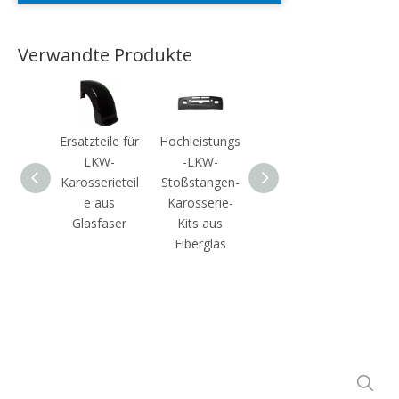
Verwandte Produkte
Ersatzteile für
Hochleistungs
Fiberglas-
LKW-
-LKW-
LKW-
Karosserieteil
Stoßstangen-
Karosserie-
e aus
Karosserie-
Kits,
Glasfaser
Kits aus
Kotflügel-
Fiberglas
Stoßstangenh
auben-
Innenraum