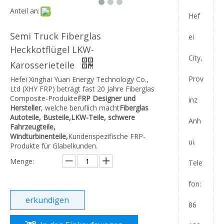
Anteil an:
Hef
Semi Truck Fiberglas
ei
Heckkotflügel LKW-
City,
Karosserieteile
Prov
Hefei Xinghai Yuan Energy Technology Co.,
Ltd (XHY FRP) beträgt fast 20 Jahre Fiberglas
Composite-Produkte
FRP
Designer und
inz
Hersteller
, welche beruflich macht
Fiberglas
Autoteile, Busteile,
LKW-Teile, schwere
Anh
Fahrzeugteile,
Windturbinenteile,
Kundenspezifische FRP-
ui.
Produkte für Glabelkunden.
Menge:
Tele
fon:
erkundigen
86