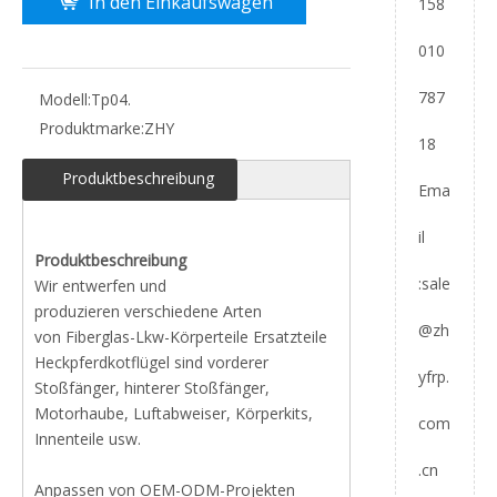
In den Einkaufswagen
158
010
787
Modell:
Tp04.
Produktmarke:
ZHY
18
Produktbeschreibung
Ema
il
Produktbeschreibung
:
sale
Wir entwerfen und
produzieren verschiedene Arten
@zh
von Fiberglas-Lkw-Körperteile Ersatzteile
Heckpferdkotflügel sind vorderer
yfrp.
Stoßfänger, hinterer Stoßfänger,
Motorhaube, Luftabweiser, Körperkits,
com
Innenteile usw.
.cn
Anpassen von OEM-ODM-Projekten