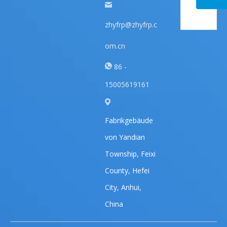
zhyfrp@zhyfrp.c
om.cn
86 -
15005619161
Fabrikgebäude
von Yandian
Township, Feixi
County, Hefei
City, Anhui,
China