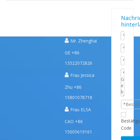
Schnelle
UNSERE
KONTAKTIERE
Nachri
hinter
PRODUKTE
UNS
Links

Mr. Zhenghai
GE +86
13522072826

Frau Jessica
Zhu +86
15801078718

Frau ELSA
CAO +86
15005619161