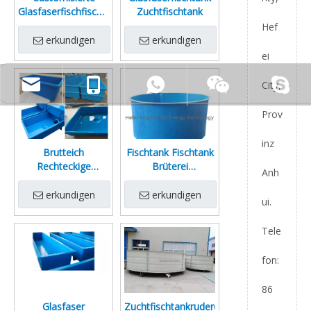
Glasfaserfischfischtank
Zuchtfischtank
-Brutteich
Hef
erkundigen
erkundigen
ei
City,
Prov
inz
Brutteich
Fischtank Fischtank
Rechteckige
Brüterei
Anh
Fischtank Fischtank
Wassertank
Fischtank
Zuchtfischtank
erkundigen
erkundigen
ui.
Tele
fon:
86
Glasfaser
Zuchtfischtankrudereiteich