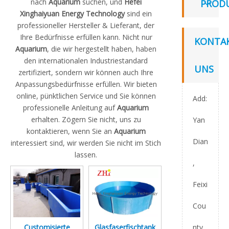
nach
Aquarium
suchen, und
Hefei
PROD
Xinghaiyuan Energy Technology
sind ein
professioneller Hersteller & Lieferant, der
Ihre Bedürfnisse erfüllen kann. Nicht nur
KONTAK
Aquarium
, die wir hergestellt haben, haben
den internationalen Industriestandard
UNS
zertifiziert, sondern wir können auch Ihre
Anpassungsbedürfnisse erfüllen. Wir bieten
online, pünktlichen Service und Sie können
Add:
professionelle Anleitung auf
Aquarium
erhalten. Zögern Sie nicht, uns zu
Yan
kontaktieren, wenn Sie an
Aquarium
Dian
interessiert sind, wir werden Sie nicht im Stich
lassen.
,
Feixi
Cou
nty,
Customisierte
Glasfaserfischtank