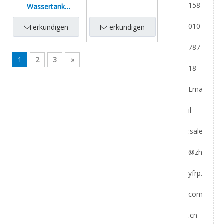
158
Wassertank
Aquakultur Tank
010
Fischteich
erkundigen
erkundigen
787
1
2
3
»
18
Ema
il
:
sale
@zh
yfrp.
com
.cn