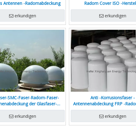
las Antennen -Radomabdeckung
Radom Cover ISO -Herstel
erkundigen
erkundigen
ser-SMC-Faser-Radom-Faser-
Anti -Korrusionsfaser -
nenabdeckung der Glasfaser-
Antennenabdeckung FRP -Rado
Antennenabdeckung
erkundigen
erkundigen