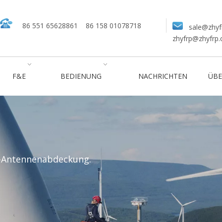
86 551 65628861
86 158 01078718
sale@zhyf
zhyfrp@zhyfrp
F&E
BEDIENUNG
NACHRICHTEN
ÜBE
-Antennenabdeckung.