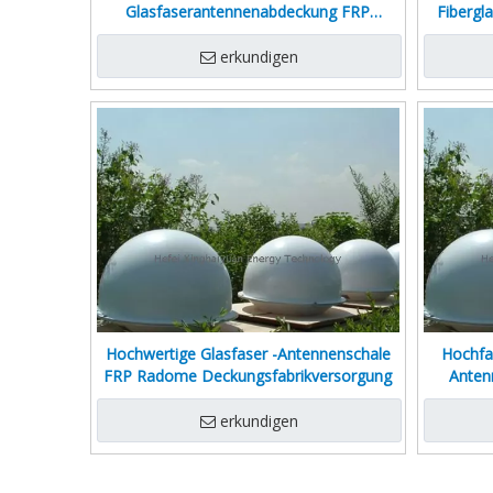
Glasfaserantennenabdeckung FRP
Fiberg
Radomgehäuse
erkundigen
Hochwertige Glasfaser -Antennenschale
Hochfa
FRP Radome Deckungsfabrikversorgung
Anten
erkundigen