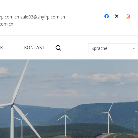
rp.com.cn
sale03@zhyfrp.com.cn
.com.cn
R
KONTAKT
Sprache