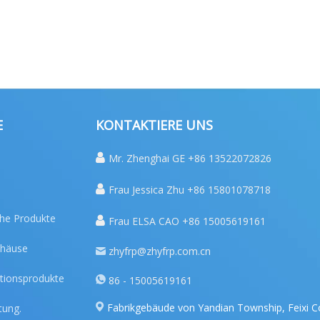
E
KONTAKTIERE UNS

Mr. Zhenghai GE +86 13522072826

Frau Jessica Zhu +86 15801078718
che Produkte

Frau ELSA CAO +86 15005619161
ehäuse
zhyfrp@zhyfrp.com.cn
tionsprodukte
86 - 15005619161
Fabrikgebäude von Yandian Township, Feixi C
tung.