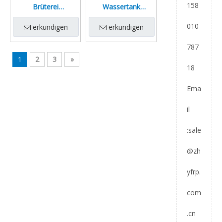
158
Brüterei
Wassertank
Wassertank
Aquakultur Tank
010
Zuchtfischtank
Fischteich
erkundigen
erkundigen
787
1
2
3
»
18
Ema
il
:
sale
@zh
yfrp.
com
.cn