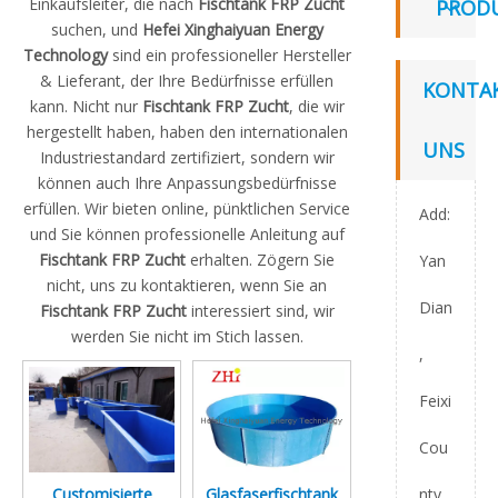
Einkaufsleiter, die nach
Fischtank FRP Zucht
PROD
suchen, und
Hefei Xinghaiyuan Energy
Technology
sind ein professioneller Hersteller
& Lieferant, der Ihre Bedürfnisse erfüllen
KONTAK
kann. Nicht nur
Fischtank FRP Zucht
, die wir
hergestellt haben, haben den internationalen
UNS
Industriestandard zertifiziert, sondern wir
können auch Ihre Anpassungsbedürfnisse
erfüllen. Wir bieten online, pünktlichen Service
Add:
und Sie können professionelle Anleitung auf
Fischtank FRP Zucht
erhalten. Zögern Sie
Yan
nicht, uns zu kontaktieren, wenn Sie an
Dian
Fischtank FRP Zucht
interessiert sind, wir
werden Sie nicht im Stich lassen.
,
Feixi
Cou
nty,
Customisierte
Glasfaserfischtank