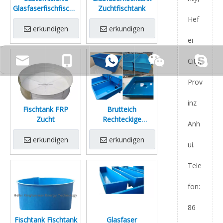
Glasfaserfischfischtank
Zuchtfischtank
-Brutteich
Hef
erkundigen
erkundigen
ei
City,
Prov
inz
Fischtank FRP
Brutteich
Zucht
Rechteckige
Anh
Fischtank Fischtank
Fischtank
erkundigen
erkundigen
ui.
Tele
fon:
86
Fischtank Fischtank
Glasfaser