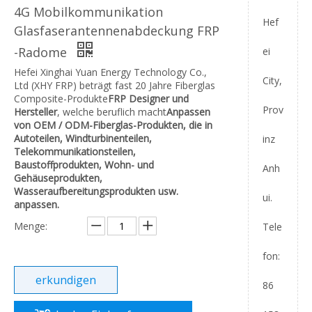
4G Mobilkommunikation
Hef
Glasfaserantennenabdeckung FRP
-Radome
ei
Hefei Xinghai Yuan Energy Technology Co.,
City,
Ltd (XHY FRP) beträgt fast 20 Jahre Fiberglas
Composite-Produkte
FRP
Designer und
Prov
Hersteller
, welche beruflich macht
Anpassen
von OEM / ODM-Fiberglas-Produkten, die in
Autoteilen, Windturbinenteilen,
inz
Telekommunikationsteilen,
Baustoffprodukten, Wohn- und
Anh
Gehäuseprodukten,
Wasseraufbereitungsprodukten usw.
ui.
anpassen.
Menge:
Tele
fon:
erkundigen
86