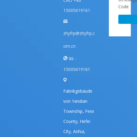
CAO +86
15005619161
zhyfrp@zhyfrp.c
om.cn
86 -
15005619161
Fabrikgebäude
von Yandian
Township, Feixi
County, Hefei
City, Anhui,