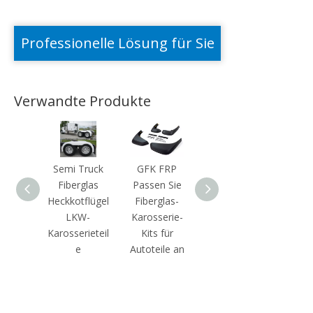
Professionelle Lösung für Sie
Verwandte Produkte
Semi Truck
GFK FRP
Hochintensitä
Benutz
Fiberglas
Passen Sie
t FRP -Radom
ierte 
Heckkotflügel
Fiberglas-
-Glasfaser -
Fas
LKW-
Karosserie-
Antennenbed
Rado
Karosserieteil
Kits für
eckung
FR
e
Autoteile an
Korrosionswid
Ant
erstand
abd