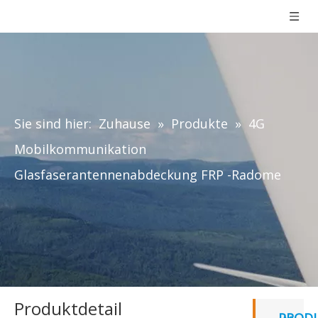
Sie sind hier:
Zuhause
»
Produkte
»
4G
Mobilkommunikation
Glasfaserantennenabdeckung FRP -Radome
Produktdetail