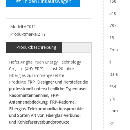
In den Einkaufswagen
158
010
787
Modell:
AC011
Produktmarke:
ZHY
18
Produktbeschreibung
Ema
il
Hefei Xinghai Yuan Energy Technology
Co., Ltd (XHY FRP) ist fast 20 Jahre
:
sale
Fiberglas zusammengesetzte
Produkte
FRP
Designer und Hersteller
,
die
@zh
professionell unterschiedliche Typenfaser-
Radomantennennien, FRP-
yfrp.
Antennenabdeckung, FRP-Radome,
Fiberglas-Telekommunikationsprodukte
com
und Sorten Art von Fiberglas-Verbund-
und Kohlefaserverbundprodukte ..
.cn