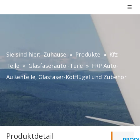
Sie sind hier:
Zuhause
»
Produkte
»
Kfz -
Teile
»
Glasfaserauto -Teile
»
FRP Auto-
Außenteile, Glasfaser-Kotflügel und Zubehör
Produktdetail