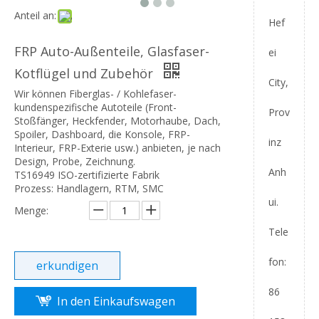
Anteil an:
Hef
FRP Auto-Außenteile, Glasfaser-
ei
Kotflügel und Zubehör
City,
Wir können Fiberglas- / Kohlefaser-
kundenspezifische Autoteile (Front-
Prov
Stoßfänger, Heckfender, Motorhaube, Dach,
Spoiler, Dashboard, die Konsole, FRP-
inz
Interieur, FRP-Exterie usw.) anbieten, je nach
Design, Probe, Zeichnung.
Anh
TS16949 ISO-zertifizierte Fabrik
Prozess: Handlagern, RTM, SMC
ui.
Menge:
Tele
fon:
erkundigen
86
In den Einkaufswagen