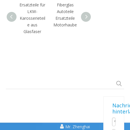
Ersatzteile für
Fiberglas
Fiberglas-
FRP
LKW-
Autoteile
LKW-
Fibe
Karosserieteil
Ersatzteile
Windabweiser
kunden
e aus
Motorhaube
-Luftschild-
sche
Glasfaser
LKW-Teile
OEM O
Auto
Schnelle
UNSERE
KONTAKTIERE
Nachri
hinter
PRODUKTE
UNS
Links

Mr. Zhenghai