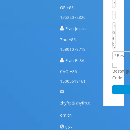
GE +86
13522072826

Frau Jessica
Zhu +86
15801078718

Frau ELSA
CAO +86
15005619161
zhyfrp@zhyfrp.c
om.cn
86 -