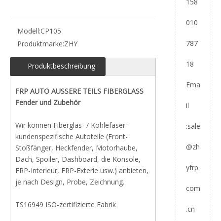
158
010
Modell:
CP105
787
Produktmarke:
ZHY
18
Produktbeschreibung
Ema
FRP AUTO AUSSERE TEILS FIBERGLASS
Fender und Zubehör
il
Wir können Fiberglas- / Kohlefaser-
:
sale
kundenspezifische Autoteile (Front-
@zh
Stoßfänger, Heckfender, Motorhaube,
Dach, Spoiler, Dashboard, die Konsole,
yfrp.
FRP-Interieur, FRP-Exterie usw.) anbieten,
je nach Design, Probe, Zeichnung.
com
TS16949 ISO-zertifizierte Fabrik
.cn