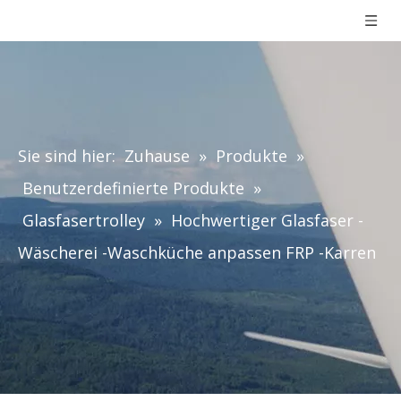
Sie sind hier:
Zuhause
»
Produkte
»
Benutzerdefinierte Produkte
»
Glasfasertrolley
»
Hochwertiger Glasfaser -
Wäscherei -Waschküche anpassen FRP -Karren