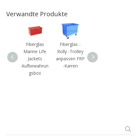
Verwandte Produkte
Fiberglas
Fiberglas -
Benutzerdefin
OEM
Marine Life
Rolly -Trolley
ierte
Fibe
Jackets
anpassen FRP
Glasfaser -
Autote
Aufbewahrun
-Karren
Batterie -Box
Auße
gsbox
für den
Einsatz von
Industrie und
Geräte