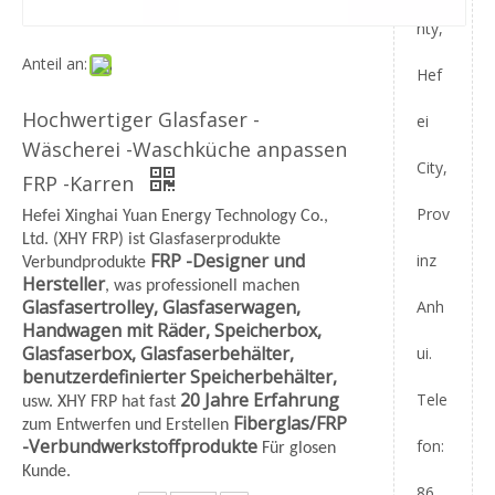
nty,
Anteil an:
Hef
Hochwertiger Glasfaser -
ei
Wäscherei -Waschküche anpassen
City,
FRP -Karren
Prov
Hefei Xinghai Yuan Energy Technology Co.,
Ltd. (XHY FRP) ist Glasfaserprodukte
FRP -Designer und
inz
Verbundprodukte
Hersteller
, was professionell machen
Glasfasertrolley, Glasfaserwagen,
Anh
Handwagen mit Räder, Speicherbox,
Glasfaserbox, Glasfaserbehälter,
ui.
benutzerdefinierter Speicherbehälter,
20 Jahre Erfahrung
Tele
usw. XHY FRP hat fast
Fiberglas/FRP
zum Entwerfen und Erstellen
-Verbundwerkstoffprodukte
fon:
Für glosen
Kunde.
86