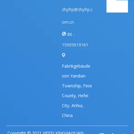
zhyfrp@zhyfrp.c
om.cn
86 -
15005619161
Fabrikgebäude
von Yandian
Township, Feixi
County, Hefei
City, Anhui,
China
Copyright © 2021 HEFEI XINGHAIYUAN