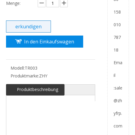
Menge:
158
010
erkundigen
787
In den Einkaufswagen
18
Ema
Modell:
TR003
il
Produktmarke:
ZHY
:
sale
Produktbeschreibung
@zh
yfrp.
com